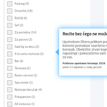
Parking (9)
Dvorište (18)
Roštilj (6)
Sef (2)
Recite bez čega ne mož
Za porodice (14)
Za parove (3)
Upotrebom filtera prilikom pr
korisnici pronalaze savršeno
Sadržaj za decu (2)
boravak. Obeležite stvari koj
najvažnije i pokazaćemo vam
A la carte restoran (3)
za vas.
Bar (6)
Polihrono apartmani letovanje 2026
preko
53
objekata u našoj ponudi!
Teretana (2)
Room service (1)
Spa centar (1)
Noćenje/doručak (4)
Polupansion (1)
All inclusive (1)