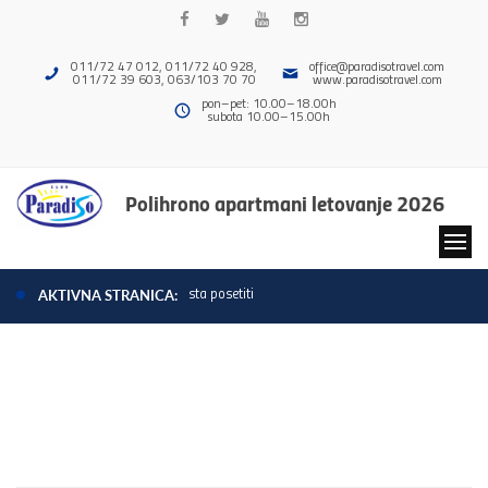
011/72 47 012, 011/72 40 928,
office@paradisotravel.com
011/72 39 603, 063/103 70 70
www.paradisotravel.com
pon–pet: 10.00–18.00h
subota 10.00–15.00h
Polihrono apartmani letovanje 2026
sta posetiti
AKTIVNA STRANICA: