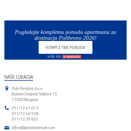
Pogledajte kompletnu ponudu apartmana za
destinacju Polihrono 2026!
KOMPLETNA PONUDA
VIŠE OD
0 OBJEKATA
NAŠE LOKACIJA
Club Paradiso d.o.o.
Bulevar Despota Stefana 15
11000 Beograd
011/72 47 012
011/72 40 928
011/72 39 603
office@paradisotravel.com