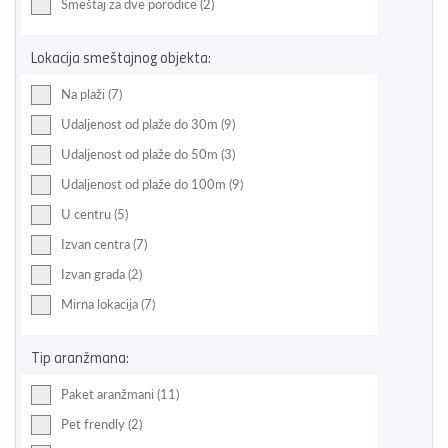
Smeštaj za dve porodice (2)
Lokacija smeštajnog objekta:
Na plaži (7)
Udaljenost od plaže do 30m (9)
Udaljenost od plaže do 50m (3)
Udaljenost od plaže do 100m (9)
U centru (5)
Izvan centra (7)
Izvan grada (2)
Mirna lokacija (7)
Tip aranžmana:
Paket aranžmani (11)
Pet frendly (2)