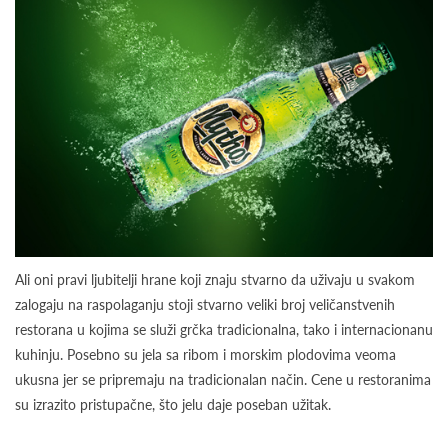
Ali oni pravi ljubitelji hrane koji znaju stvarno da uživaju u svakom
zalogaju na raspolaganju stoji stvarno veliki broj veličanstvenih
restorana u kojima se služi grčka tradicionalna, tako i internacionanu
kuhinju. Posebno su jela sa ribom i morskim plodovima veoma
ukusna jer se pripremaju na tradicionalan način. Cene u restoranima
su izrazito pristupačne, što jelu daje poseban užitak.