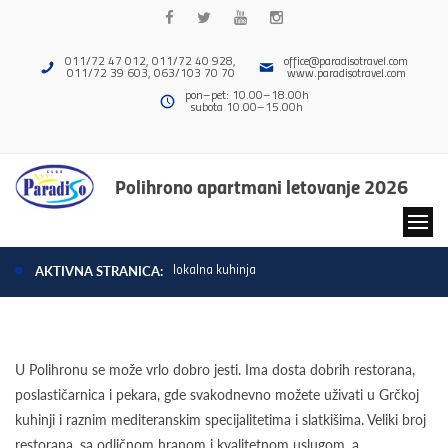
011/72 47 012, 011/72 40 928,
office@paradisotravel.com
011/72 39 603, 063/103 70 70
www.paradisotravel.com
pon–pet: 10.00–18.00h
subota 10.00–15.00h
Polihrono apartmani letovanje 2026
lokalna kuhinja
AKTIVNA STRANICA:
U Polihronu se može vrlo dobro jesti. Ima dosta dobrih restorana,
poslastičarnica i pekara, gde svakodnevno možete uživati u Grčkoj
kuhinji i raznim mediteranskim specijalitetima i slatkišima. Veliki broj
restorana, sa odličnom hranom i kvalitetnom uslugom, a