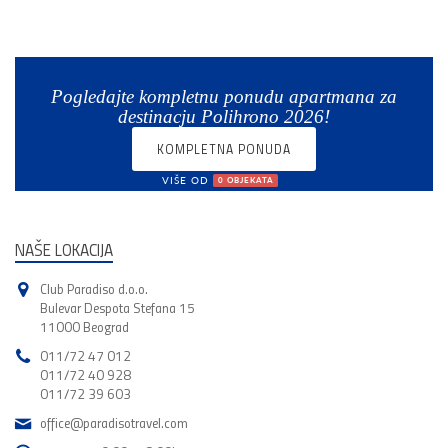
Pogledajte kompletnu ponudu apartmana za
destinacju Polihrono 2026!
KOMPLETNA PONUDA
VIŠE OD
0 OBJEKATA
NAŠE LOKACIJA
Club Paradiso d.o.o.
Bulevar Despota Stefana 15
11000 Beograd
011/72 47 012
011/72 40 928
011/72 39 603
office@paradisotravel.com