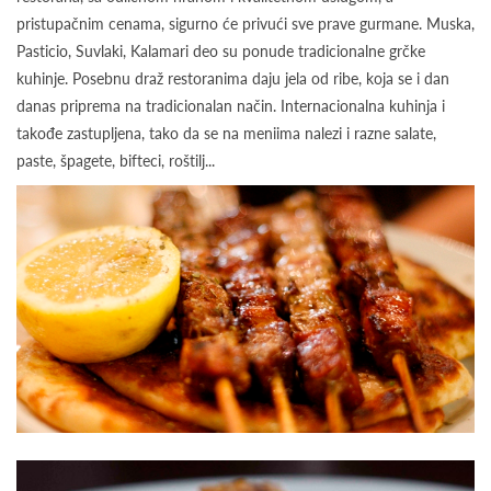
pristupačnim cenama, sigurno će privući sve prave gurmane. Muska,
Pasticio, Suvlaki, Kalamari deo su ponude tradicionalne grčke
kuhinje. Posebnu draž restoranima daju jela od ribe, koja se i dan
danas priprema na tradicionalan način. Internacionalna kuhinja i
takođe zastupljena, tako da se na meniima nalezi i razne salate,
paste, špagete, bifteci, roštilj...