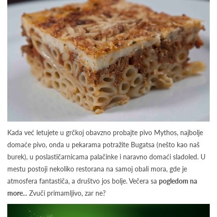
Kada već letujete u grčkoj obavzno probajte pivo Mythos, najbolje
domaće pivo, onda u pekarama potražite Bugatsa (nešto kao naš
burek), u poslastičarnicama palačinke i naravno domaći sladoled. U
mestu postoji nekoliko restorana na samoj obali mora, gde je
atmosfera fantastiča, a društvo jos bolje. Večera sa
pogledom na
more
... Zvuči primamljivo, zar ne?