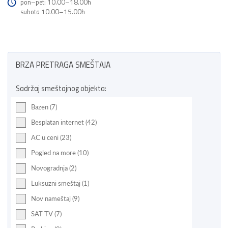
pon–pet: 10.00–18.00h
subota 10.00–15.00h
BRZA PRETRAGA SMEŠTAJA
Sadržaj smeštajnog objekta:
Bazen (7)
Besplatan internet (42)
AC u ceni (23)
Pogled na more (10)
Novogradnja (2)
Luksuzni smeštaj (1)
Nov nameštaj (9)
SAT TV (7)