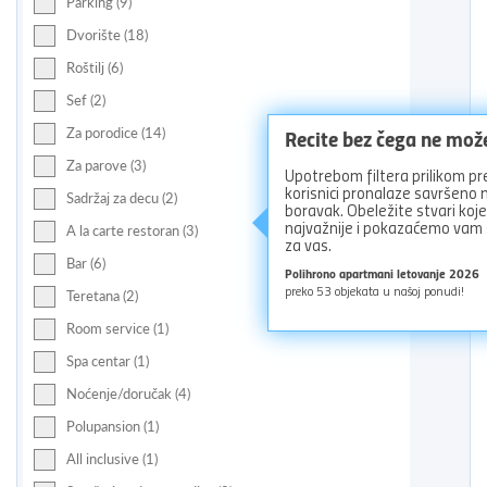
Parking (9)
Dvorište (18)
Roštilj (6)
Sef (2)
Recite bez čega ne mož
Za porodice (14)
Za parove (3)
Upotrebom filtera prilikom pr
korisnici pronalaze savršeno
Sadržaj za decu (2)
boravak. Obeležite stvari koj
najvažnije i pokazaćemo vam
A la carte restoran (3)
za vas.
Bar (6)
Polihrono apartmani letovanje 2026
preko
53
objekata u našoj ponudi!
Teretana (2)
Room service (1)
Spa centar (1)
Noćenje/doručak (4)
Polupansion (1)
All inclusive (1)