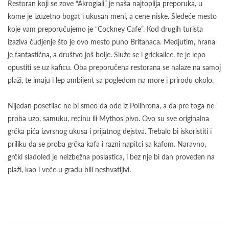
Restoran koji se zove “Akrogiali” je naša najtoplija preporuka, u
kome je izuzetno bogat i ukusan meni, a cene niske. Sledeće mesto
koje vam preporučujemo je “Cockney Cafe”. Kod drugih turista
izaziva čudjenje što je ovo mesto puno Britanaca. Medjutim, hrana
je fantastična, a društvo još bolje. Služe se i grickalice, te je lepo
opustiti se uz kaficu. Oba preporučena restorana se nalaze na samoj
plaži, te imaju i lep ambijent sa pogledom na more i prirodu okolo.
Nijedan posetilac ne bi smeo da ode iz Polihrona, a da pre toga ne
proba uzo, samuku, recinu ili Mythos pivo. Ovo su sve originalna
grčka pića izvrsnog ukusa i prijatnog dejstva. Trebalo bi iskoristiti i
priliku da se proba grčka kafa i razni napitci sa kafom. Naravno,
grčki sladoled je neizbežna poslastica, i bez nje bi dan proveden na
plaži, kao i veče u gradu bili neshvatljivi.