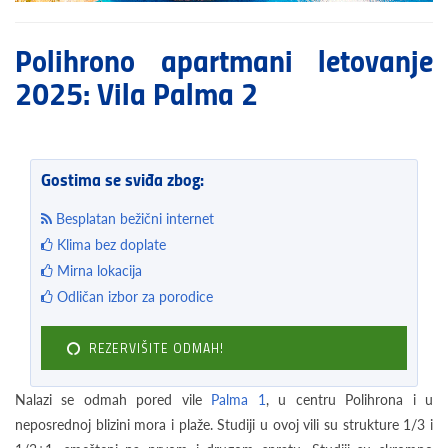
Polihrono apartmani letovanje
2025: Vila Palma 2
Gostima se sviđa zbog:
Besplatan bežični internet
Klima bez doplate
Mirna lokacija
Odličan izbor za porodice
REZERVIŠITE ODMAH!
Nalazi se odmah pored vile
Palma 1
, u centru Polihrona i u
neposrednoj blizini mora i plaže. Studiji u ovoj vili su strukture 1/3 i