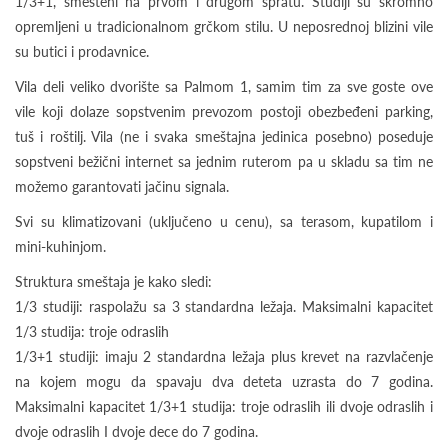
1/3+1, smešteni na prvom i drugom spratu. Studiji su skromno
opremljeni u tradicionalnom grčkom stilu. U neposrednoj blizini vile
su butici i prodavnice.
Vila deli veliko dvorište sa Palmom 1, samim tim za sve goste ove
vile koji dolaze sopstvenim prevozom postoji obezbeđeni parking,
tuš i roštilj. Vila (ne i svaka smeštajna jedinica posebno) poseduje
sopstveni bežični internet sa jednim ruterom pa u skladu sa tim ne
možemo garantovati jačinu signala.
Svi su klimatizovani (uključeno u cenu), sa terasom, kupatilom i
mini-kuhinjom.
Struktura smeštaja je kako sledi:
1/3 studiji: raspolažu sa 3 standardna ležaja. Maksimalni kapacitet
1/3 studija: troje odraslih
1/3+1 studiji: imaju 2 standardna ležaja plus krevet na razvlačenje
na kojem mogu da spavaju dva deteta uzrasta do 7 godina.
Maksimalni kapacitet 1/3+1 studija: troje odraslih ili dvoje odraslih i
dvoje odraslih I dvoje dece do 7 godina.