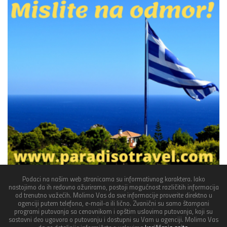
Podaci na našim web stranicama su informativnog karaktera. Iako
nastojimo da ih redovno ažuriramo, postoji mogućnost različitih informacija
od trenutno važećih. Molimo Vas da sve informacije proverite direktno u
agenciji putem telefona, e-mail-a ili lično. Zvanični su samo štampani
programi putovanja sa cenovnikom i opštim uslovima putovanja, koji su
sastavni deo ugovora o putovanju i dostupni su Vam u agenciji. Molimo Vas