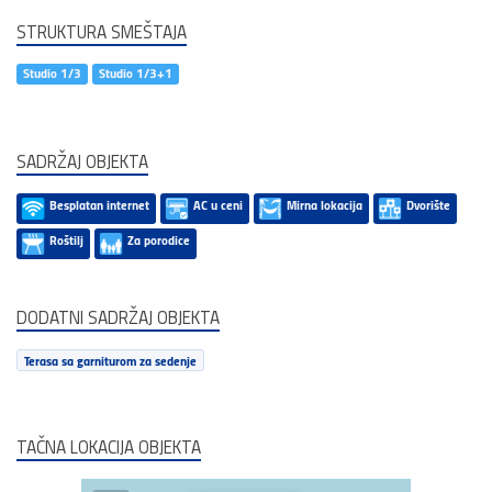
STRUKTURA SMEŠTAJA
Studio 1/3
Studio 1/3+1
SADRŽAJ OBJEKTA
Besplatan internet
AC u ceni
Mirna lokacija
Dvorište
Roštilj
Za porodice
DODATNI SADRŽAJ OBJEKTA
Terasa sa garniturom za sedenje
TAČNA LOKACIJA OBJEKTA