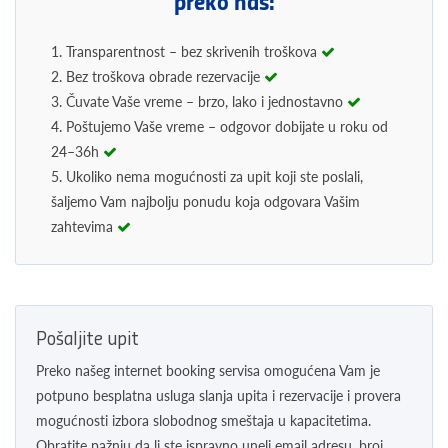
preko nas:
1. Transparentnost – bez skrivenih troškova
2. Bez troškova obrade rezervacije
3. Čuvate Vaše vreme – brzo, lako i jednostavno
4. Poštujemo Vaše vreme – odgovor dobijate u roku od
24–36h
5. Ukoliko nema mogućnosti za upit koji ste poslali,
šaljemo Vam najbolju ponudu koja odgovara Vašim
zahtevima
Pošaljite upit
Preko našeg internet booking servisa omogućena Vam je
potpuno besplatna usluga slanja upita i rezervacije i provera
mogućnosti izbora slobodnog smeštaja u kapacitetima.
Obratite pažnju da li ste ispravno uneli email adresu, broj