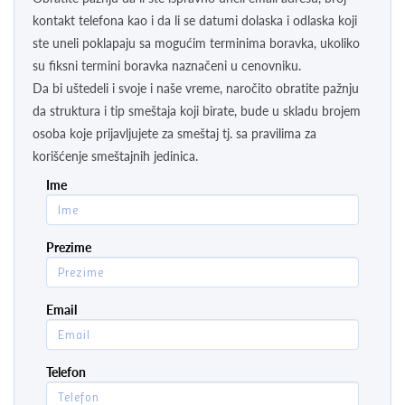
kontakt telefona kao i da li se datumi dolaska i odlaska koji
ste uneli poklapaju sa mogućim terminima boravka, ukoliko
su fiksni termini boravka naznačeni u cenovniku.
Da bi uštedeli i svoje i naše vreme, naročito obratite pažnju
da struktura i tip smeštaja koji birate, bude u skladu brojem
osoba koje prijavljujete za smeštaj tj. sa pravilima za
korišćenje smeštajnih jedinica.
Ime
Prezime
Email
Telefon