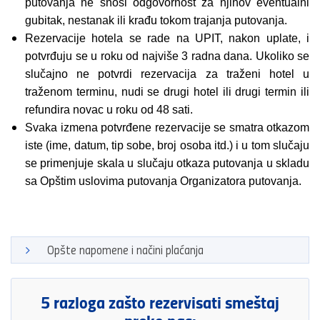
putovanja ne snosi odgovornost za njihov eventualni
gubitak, nestanak ili krađu tokom trajanja putovanja.
Rezervacije hotela se rade na UPIT, nakon uplate, i
potvrđuju se u roku od najviše 3 radna dana. Ukoliko se
slučajno ne potvrdi rezervacija za traženi hotel u
traženom terminu, nudi se drugi hotel ili drugi termin ili
refundira novac u roku od 48 sati.
Svaka izmena potvrđene rezervacije se smatra otkazom
iste (ime, datum, tip sobe, broj osoba itd.) i u tom slučaju
se primenjuje skala u slučaju otkaza putovanja u skladu
sa Opštim uslovima putovanja Organizatora putovanja.
Opšte napomene i načini plaćanja
5 razloga zašto rezervisati smeštaj