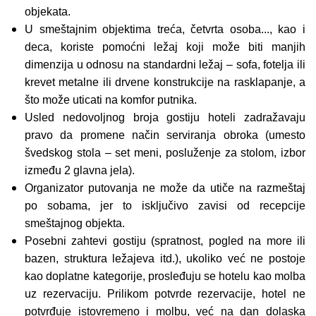
objekata.
U smeštajnim objektima treća, četvrta osoba..., kao i
deca, koriste pomoćni ležaj koji može biti manjih
dimenzija u odnosu na standardni ležaj – sofa, fotelja ili
krevet metalne ili drvene konstrukcije na rasklapanje, a
što može uticati na komfor putnika.
Usled nedovoljnog broja gostiju hoteli zadražavaju
pravo da promene način serviranja obroka (umesto
švedskog stola – set meni, posluženje za stolom, izbor
između 2 glavna jela).
Organizator putovanja ne može da utiče na razmeštaj
po sobama, jer to isključivo zavisi od recepcije
smeštajnog objekta.
Posebni zahtevi gostiju (spratnost, pogled na more ili
bazen, struktura ležajeva itd.), ukoliko već ne postoje
kao doplatne kategorije, prosleđuju se hotelu kao molba
uz rezervaciju. Prilikom potvrde rezervacije, hotel ne
potvrđuje istovremeno i molbu, već na dan dolaska