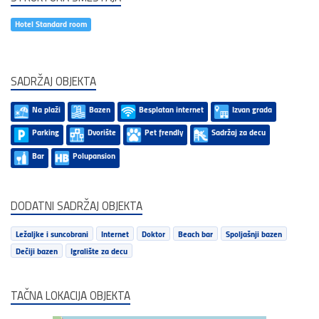
Hotel Standard room
SADRŽAJ OBJEKTA
Na plaži
Bazen
Besplatan internet
Izvan grada
Parking
Dvorište
Pet frendly
Sadržaj za decu
Bar
Polupansion
DODATNI SADRŽAJ OBJEKTA
Ležaljke i suncobrani
Internet
Doktor
Beach bar
Spoljašnji bazen
Dečiji bazen
Igralište za decu
TAČNA LOKACIJA OBJEKTA