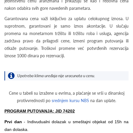
jedinstvenu cenu aranžmana i prikazuju se kao i redovna cena
nakon odabira svih gore navedenih parametara.
Garantovana cena važi isključivo za uplatu celokupnog iznosa. U
suprotnom, garantovani je samo iznos akontacije. U slučaju
promena na monetarnom tržištu ili tržištu roba i usluga, agencija
zadržava pravo da prilagodi cene, izmeni program putovanja ili
otkaže putovanje. Troškovi promene već potvrđenih rezervacija
iznose 1000 dinara po rezervaciji.
Upotreba klima uređaja nije uracunata u cenu.
Cene u tabeli su izražene u evrima, a plaćanje se vrši u dinarskoj
protivvrednosti po
srednjem kursu NBS
na dan uplate.
PROGRAM PUTOVANJA: JID 74202
Prvi dan
- Indivudualni dolazak u smeštajni objekat od 15h na
dan dolaska.