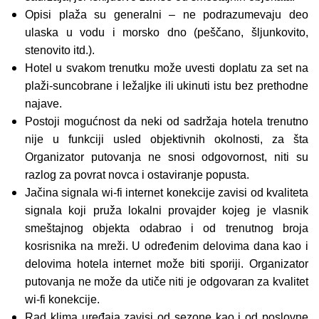
Opisi plaža su generalni – ne podrazumevaju deo
ulaska u vodu i morsko dno (peščano, šljunkovito,
stenovito itd.).
Hotel u svakom trenutku može uvesti doplatu za set na
plaži-suncobrane i ležaljke ili ukinuti istu bez prethodne
najave.
Postoji mogućnost da neki od sadržaja hotela trenutno
nije u funkciji usled objektivnih okolnosti, za šta
Organizator putovanja ne snosi odgovornost, niti su
razlog za povrat novca i ostaviranje popusta.
Jačina signala wi-fi internet konekcije zavisi od kvaliteta
signala koji pruža lokalni provajder kojeg je vlasnik
smeštajnog objekta odabrao i od trenutnog broja
kosrisnika na mreži. U određenim delovima dana kao i
delovima hotela internet može biti sporiji. Organizator
putovanja ne može da utiče niti je odgovaran za kvalitet
wi-fi konekcije.
Rad klima uređaja zavisi od sezone kao i od poslovne