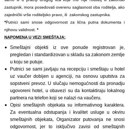
zastupnik, mora posedovati overenu saglasnost oba roditelja, ako
zajednički vrše roditeljsko pravo, ili zakonskog zastupnika.
*
Putnici sami snose odgovornost za lična putna dokumenta i
njihovu validnost.
*
NAPOMENA U VEZI SMEŠTAJA:
Smeštajni objekti iz ove ponude registrovan je,
pregledan i standardizovan u skladu sa zakonom zemlje
u koju se putuje.
Putnici se sami javljaju na recepciju i smeštaju u hotel
uz vaučer dobijen u agenciji, na osnovu uputstva za
sopstveni prevoz. U slučaju nemogućnosti da pronadju
ugovoreni hotel, u obavezi su da kontaktiraju lokalnog
partnera na telefon koji se nalazi na vaučeru.
Opisi smeštajnih objekata su informativnog karaktera.
Za eventualna odstupanja i kvalitet usluge u okviru
smeštajnih objekata, Organizator putovanja ne snosi
odgovornost, jer to isključivo zavisi od smeštajnih