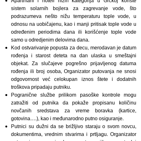
Apartmani i hoteli nižih kategorija u Grčkoj koriste
sistem solarnih bojlera za zagrevanje vode, što
podrazumeva nešto nižu temperaturu tople vode, u
odnosu na uobičajenu, kao i manji pritisak tople vode u
određenim periodima dana ili korišćenje tople vode
samo u odredjenim delovima dana.
Kod ostvarivanje popusta za decu, merodavan je datum
rođenja i starost deteta na dan ulaska u smeštajni
objekat. Za slučajeve pogrešno prijavljenog datuma
rođenja ili broj osoba, Organizator putovanja ne snosi
odgovornost već celokupan iznos štete i dodatnih
troškova pripadaju putniku.
Pogranične službe prilikom pasoške kontrole mogu
zatražiti od putnika da pokaže propisanu količinu
novčanih sredstava za vreme boravka (kartice,
gotovina….), kao i međunarodno putno osiguranje.
Putnici su dužni da se brižljivo staraju o svom novcu,
dokumentima, vrednim stvarima i prtljagu. Organizator