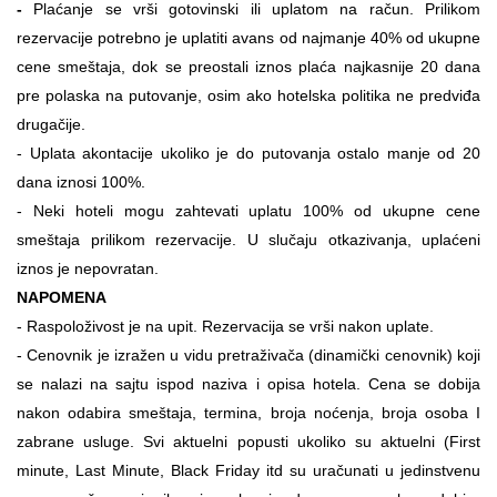
-
Plaćanje se vrši gotovinski ili uplatom na račun. Prilikom
rezervacije potrebno je uplatiti avans od najmanje 40% od ukupne
cene smeštaja, dok se preostali iznos plaća najkasnije 20 dana
pre polaska na putovanje, osim ako hotelska politika ne predviđa
drugačije.
- Uplata akontacije ukoliko je do putovanja ostalo manje od 20
dana iznosi 100%.
- Neki hoteli mogu zahtevati uplatu 100% od ukupne cene
smeštaja prilikom rezervacije. U slučaju otkazivanja, uplaćeni
iznos je nepovratan.
NAPOMENA
- Raspoloživost je na upit.
Rezervacija se vrši nakon uplate.
- Cenovnik je izražen u vidu pretraživača (dinamički cenovnik) koji
se nalazi na sajtu ispod naziva i opisa hotela. Cena se dobija
nakon odabira smeštaja, termina, broja noćenja, broja osoba I
zabrane usluge. Svi aktuelni popusti ukoliko su aktuelni (First
minute, Last Minute, Black Friday itd su uračunati u jedinstvenu