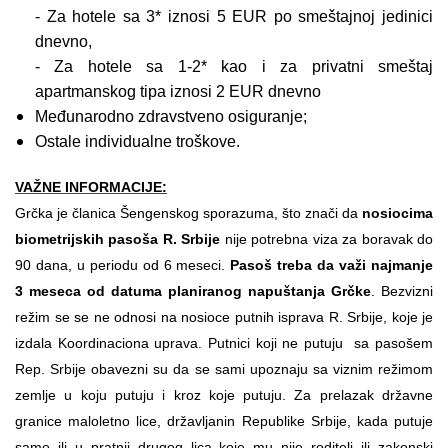
- Za hotele sa 3* iznosi 5 EUR po smeštajnoj jedinici
dnevno,
- Za hotele sa 1-2* kao i za privatni smeštaj
apartmanskog tipa iznosi 2 EUR dnevno
Međunarodno zdravstveno osiguranje;
Ostale individualne troškove.
VAŽNE INFORMACIJE:
Grčka je članica Šengenskog sporazuma, što znači da
nosiocima
biometrijskih pasoša R. Srbije
nije potrebna viza za boravak do
90 dana, u periodu od 6 meseci.
Pasoš treba da važi najmanje
3 meseca od datuma planiranog napuštanja Grčke
. Bezvizni
režim se se ne odnosi na nosioce putnih isprava R. Srbije, koje je
izdala Koordinaciona uprava. Putnici koji ne putuju sa pasošem
Rep. Srbije obavezni su da se sami upoznaju sa viznim režimom
zemlje u koju putuju i kroz koje putuju. Za prelazak državne
granice maloletno lice, državljanin Republike Srbije, kada putuje
samo ili u pratnji drugog lica koje mu nije roditelj ili zakonski