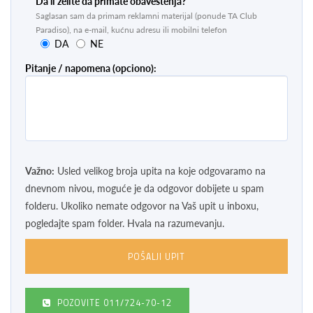
Da li želite da primate obaveštenja?
Saglasan sam da primam reklamni materijal (ponude TA Club
Paradiso), na e-mail, kućnu adresu ili mobilni telefon
DA
NE
Pitanje / napomena (opciono):
Važno:
Usled velikog broja upita na koje odgovaramo na
dnevnom nivou, moguće je da odgovor dobijete u spam
folderu. Ukoliko nemate odgovor na Vaš upit u inboxu,
pogledajte spam folder. Hvala na razumevanju.
POZOVITE
011/724-70-12