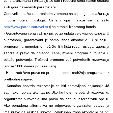
cenu aranžmana i prikazuju se kao i redovna cena nakon odabira
svih gore navedenih parametara.
Cenovnik se ažurira u realnom vremenu na sajtu, gde se ažuriraju
i opisi hotela i usluga. Cene i opisi nalaze se na sajtu
http://www.paradisotravel.rs
tj na stranici izabranog hotela.
- Garantovana cena važi isključivo za uplatu celokupnog iznosa. U
suprotnom, garantovani je samo iznos akontacije. U slučaju
promena na monetarnom tržištu ili tržištu roba i usluga, agencija
zadržava pravo da prilagodi cene, izmeni program putovanja ili
otkaže putovanje. Troškovi promene već potvrđenih rezervacija
iznose 1000 dinara po rezervaciji.
-
Hotel zadržava pravo na promenu cene i sadržaja programa bez
prethodne najave.
-
Konačna potvrda rezervacije će biti dostavljena najkasnije 48
sati nakon uplate akontacije. Ukoliko hotel ne potvrdi rezervaciju,
organizator putovanja ima parvo da ponudi alternativnu opciju.
Ako ponuđena alternativa ne odgovara, organizator putovanja
ima pravo da raskine ugovor i celokupan iznos akontacije će biti