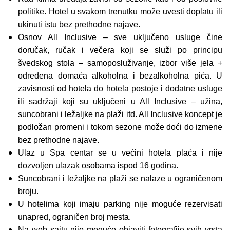
politike. Hotel u svakom trenutku može uvesti doplatu ili
ukinuti istu bez prethodne najave.
Osnov All Inclusive – sve uključeno usluge čine
doručak, ručak i večera koji se služi po principu
švedskog stola – samoposluživanje, izbor više jela +
određena domaća alkoholna i bezalkoholna pića. U
zavisnosti od hotela do hotela postoje i dodatne usluge
ili sadržaji koji su uključeni u All Inclusive – užina,
suncobrani i ležaljke na plaži itd. All Inclusive koncept je
podložan promeni i tokom sezone može doći do izmene
bez prethodne najave.
Ulaz u Spa centar se u većini hotela plaća i nije
dozvoljen ulazak osobama ispod 16 godina.
Suncobrani i ležaljke na plaži se nalaze u ograničenom
broju.
U hotelima koji imaju parking nije moguće rezervisati
unapred, ograničen broj mesta.
Na web sajtu nije moguće objaviti fotografije svih vrsta