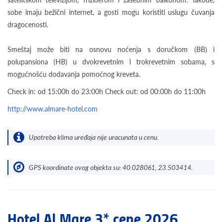
sobe imaju bežični internet, a gosti mogu koristiti uslugu čuvanja
dragocenosti.
Smeštaj može biti na osnovu noćenja s doručkom (BB) i
polupansiona (HB) u dvokrevetnim i trokrevetnim sobama, s
mogućnošću dodavanja pomoćnog kreveta.
Check in: od 15:00h do 23:00h Check out: od 00:00h do 11:00h
http://www.almare-hotel.com
Upotreba klima uređaja nije uracunata u cenu.
GPS koordinate ovog objekta su: 40.028061, 23.503414.
Hotel Al Mare 3* cene 2026