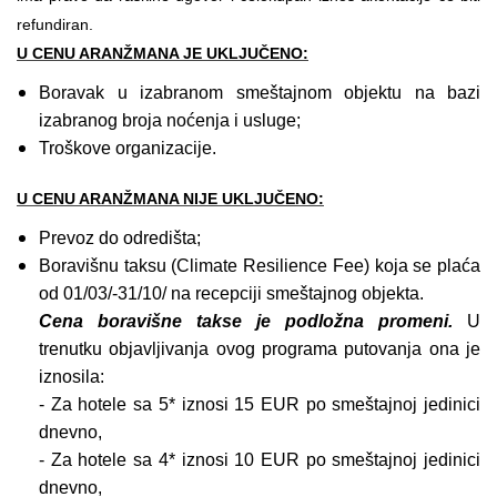
refundiran.
U CENU ARANŽMANA JE UKLJUČENO:
Boravak u izabranom smeštajnom objektu na bazi
izabranog broja noćenja i usluge;
Troškove organizacije.
U CENU ARANŽMANA NIJE UKLJUČENO:
Prevoz do odredišta;
Boravišnu taksu (Climate Resilience Fee) koja se plaća
od 01/03/-31/10/ na recepciji smeštajnog objekta.
Cena boravišne takse je podložna promeni.
U
trenutku objavljivanja ovog programa putovanja ona je
iznosila:
- Za hotele sa 5* iznosi 15 EUR po smeštajnoj jedinici
dnevno,
- Za hotele sa 4* iznosi 10 EUR po smeštajnoj jedinici
dnevno,