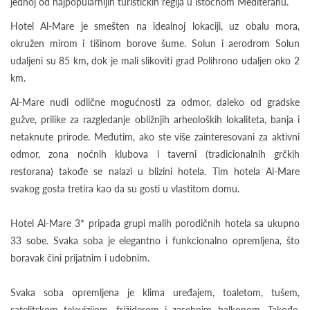
jednoj od najpopularnijih turističkih regija u istočnom Mediteranu.
Hotel Al-Mare je smešten na idealnoj lokaciji, uz obalu mora,
okružen mirom i tišinom borove šume. Solun i aerodrom Solun
udaljeni su 85 km, dok je mali slikoviti grad Polihrono udaljen oko 2
km.
Al-Mare nudi odlične mogućnosti za odmor, daleko od gradske
gužve, prilike za razgledanje obližnjih arheoloških lokaliteta, banja i
netaknute prirode. Međutim, ako ste više zainteresovani za aktivni
odmor, zona noćnih klubova i taverni (tradicionalnih grčkih
restorana) takođe se nalazi u blizini hotela. Tim hotela Al-Mare
svakog gosta tretira kao da su gosti u vlastitom domu.
Hotel Al-Mare 3* pripada grupi malih porodičnih hotela sa ukupno
33 sobe. Svaka soba je elegantno i funkcionalno opremljena, što
boravak čini prijatnim i udobnim.
Svaka soba opremljena je klima uređajem, toaletom, tušem,
satelitskom televizijom, frižiderom i zasebnim balkonom. Takođe,