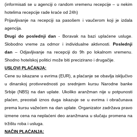
(informisati se u agenciji o random vremenu recepcije – u nekim
hotelima recepcije rade kraće od 24h)
Prijavljivanje na recepciji sa pasošem i vaučerom koji je izdala
agencija.
Drugi do poslednji dan
- Boravak na bazi uplaćene usluge.
Slobodno vreme za odmor i individualne aktivnosti.
Poslednji
dan
– Odjavljivanje na recepciji do 9h po lokalnom vremenu.
Shodno hotelskoj politici može biti precizirano i drugačije.
USLOVI PLAĆANJA:
Cene su iskazane u evrima (EUR), a plaćanje se obavlja isključivo
u dinarskoj protivvrednosti po srednjem kursu Narodne banke
Srbije (NBS) na dan uplate. Ukoliko aranžman nije u potpunosti
plaćen, preostali iznos duga iskazuje se u evrima i obračunava
prema kursu važećem na dan uplate. Organizator zadržava pravo
izmene cena na neplaćeni deo aranžmana u slučaju promena na
tržištu roba i usluga.
NAČIN PLAĆANJA: