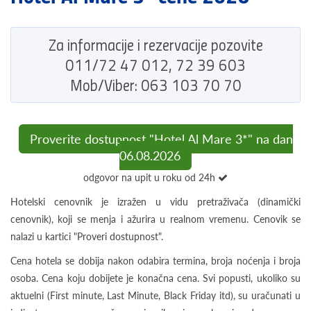
Za informacije i rezervacije pozovite
011/72 47 012, 72 39 603
Mob/Viber: 063 103 70 70
Proverite dostupnost "Hotel Al Mare 3*" na dan
06.08.2026
odgovor na upit u roku od 24h
Hotelski cenovnik je izražen u vidu pretraživača (dinamički
cenovnik), koji se menja i ažurira u realnom vremenu. Cenovik se
nalazi u kartici "Proveri dostupnost".
Cena hotela se dobija nakon odabira termina, broja noćenja i broja
osoba. Cena koju dobijete je konačna cena. Svi popusti, ukoliko su
aktuelni (First minute, Last Minute, Black Friday itd), su uračunati u