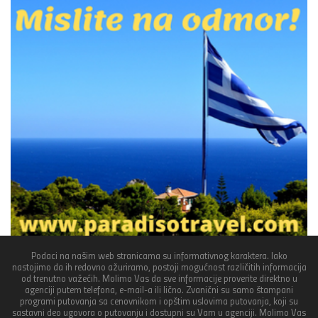
Podaci na našim web stranicama su informativnog karaktera. Iako
nastojimo da ih redovno ažuriramo, postoji mogućnost različitih informacija
od trenutno važećih. Molimo Vas da sve informacije proverite direktno u
agenciji putem telefona, e-mail-a ili lično. Zvanični su samo štampani
programi putovanja sa cenovnikom i opštim uslovima putovanja, koji su
sastavni deo ugovora o putovanju i dostupni su Vam u agenciji. Molimo Vas