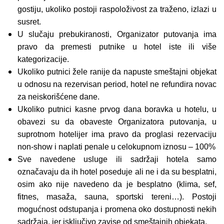
gostiju, ukoliko postoji raspoloživost za traženo, izlazi u
susret.
U slučaju prebukiranosti, Organizator putovanja ima
pravo da premesti putnike u hotel iste ili više
kategorizacije.
Ukoliko putnici žele ranije da napuste smeštajni objekat
u odnosu na rezervisan period, hotel ne refundira novac
za neiskorišćene dane.
Ukoliko putnici kasne prvog dana boravka u hotelu, u
obavezi su da obaveste Organizatora putovanja, u
suprotnom hotelijer ima pravo da proglasi rezervaciju
non-show i naplati penale u celokupnom iznosu – 100%
Sve navedene usluge ili sadržaji hotela samo
označavaju da ih hotel poseduje ali ne i da su besplatni,
osim ako nije navedeno da je besplatno (klima, sef,
fitnes, masaža, sauna, sportski tereni…). Postoji
mogućnost odstupanja i promena oko dostupnosti nekih
sadržaja, jer isključivo zavise od smeštajnih objekata.