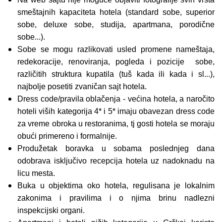
smeštajnih kapaciteta hotela (standard sobe, superior
sobe, deluxe sobe, studija, apartmana, porodične
sobe...).
Sobe se mogu razlikovati usled promene nameštaja,
redekoracije, renoviranja, pogleda i pozicije sobe,
različitih struktura kupatila (tuš kada ili kada i sl...),
najbolje posetiti zvaničan sajt hotela.
Dress code/pravila oblačenja - većina hotela, a naročito
hoteli viših kategorija 4* i 5* imaju obavezan dress code
za vreme obroka u restoranima, tj gosti hotela se moraju
obući primereno i formalnije.
Produžetak boravka u sobama poslednjeg dana
odobrava isključivo recepcija hotela uz nadoknadu na
licu mesta.
Buka u objektima oko hotela, regulisana je lokalnim
zakonima i pravilima i o njima brinu nadlezni
inspekcijski organi.