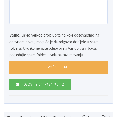
Važno:
Usled velikog broja upita na koje odgovaramo na
dnevnom nivou, moguće je da odgovor dobijete u spam
folderu. Ukoliko nemate odgovor na Vaš upit u inboxu,
pogledajte spam folder. Hvala na razumevanju.
POZOVITE
011/724-70-12