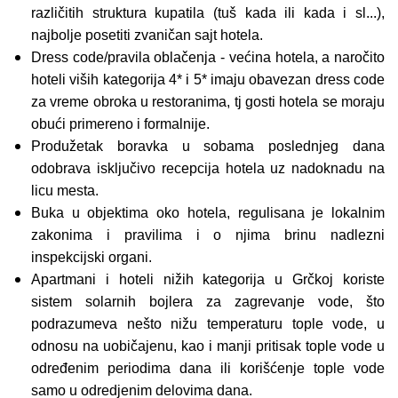
različitih struktura kupatila (tuš kada ili kada i sl...),
najbolje posetiti zvaničan sajt hotela.
Dress code/pravila oblačenja - većina hotela, a naročito
hoteli viših kategorija 4* i 5* imaju obavezan dress code
za vreme obroka u restoranima, tj gosti hotela se moraju
obući primereno i formalnije.
Produžetak boravka u sobama poslednjeg dana
odobrava isključivo recepcija hotela uz nadoknadu na
licu mesta.
Buka u objektima oko hotela, regulisana je lokalnim
zakonima i pravilima i o njima brinu nadlezni
inspekcijski organi.
Apartmani i hoteli nižih kategorija u Grčkoj koriste
sistem solarnih bojlera za zagrevanje vode, što
podrazumeva nešto nižu temperaturu tople vode, u
odnosu na uobičajenu, kao i manji pritisak tople vode u
određenim periodima dana ili korišćenje tople vode
samo u odredjenim delovima dana.