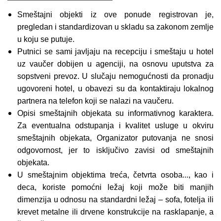
Smeštajni objekti iz ove ponude registrovan je,
pregledan i standardizovan u skladu sa zakonom zemlje
u koju se putuje.
Putnici se sami javljaju na recepciju i smeštaju u hotel
uz vaučer dobijen u agenciji, na osnovu uputstva za
sopstveni prevoz. U slučaju nemogućnosti da pronadju
ugovoreni hotel, u obavezi su da kontaktiraju lokalnog
partnera na telefon koji se nalazi na vaučeru.
Opisi smeštajnih objekata su informativnog karaktera.
Za eventualna odstupanja i kvalitet usluge u okviru
smeštajnih objekata, Organizator putovanja ne snosi
odgovornost, jer to isključivo zavisi od smeštajnih
objekata.
U smeštajnim objektima treća, četvrta osoba..., kao i
deca, koriste pomoćni ležaj koji može biti manjih
dimenzija u odnosu na standardni ležaj – sofa, fotelja ili
krevet metalne ili drvene konstrukcije na rasklapanje, a