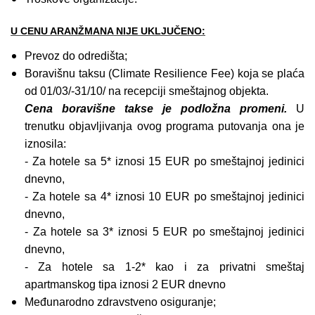
U CENU ARANŽMANA NIJE UKLJUČENO:
Prevoz do odredišta;
Boravišnu taksu (Climate Resilience Fee) koja se plaća
od 01/03/-31/10/ na recepciji smeštajnog objekta.
Cena boravišne takse je podložna promeni.
U
trenutku objavljivanja ovog programa putovanja ona je
iznosila:
- Za hotele sa 5* iznosi 15 EUR po smeštajnoj jedinici
dnevno,
- Za hotele sa 4* iznosi 10 EUR po smeštajnoj jedinici
dnevno,
- Za hotele sa 3* iznosi 5 EUR po smeštajnoj jedinici
dnevno,
- Za hotele sa 1-2* kao i za privatni smeštaj
apartmanskog tipa iznosi 2 EUR dnevno
Međunarodno zdravstveno osiguranje;