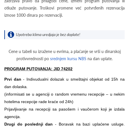
zadržava pravo da prilagodi cene, izmeni program putovanja ili
otkaže putovanje. Troškovi promene već potvrđenih rezervacija
iznose 1000 dinara po rezervaciji.
Upotreba klima uredjaja je bez doplate!
Cene u tabeli su izražene u evrima, a plaćanje se vrši u dinarskoj
protivvrednosti po
srednjem kursu NBS
na dan uplate.
PROGRAM PUTOVANJA: JID 74202
Prvi dan
- Indivudualni dolazak u smeštajni objekat od 15h na
dan dolaska.
(informisati se u agenciji o random vremenu recepcije – u nekim
hotelima recepcije rade kraće od 24h)
Prijavljivanje na recepciji sa pasošem i vaučerom koji je izdala
agencija.
Drugi do poslednji dan
- Boravak na bazi uplaćene usluge.