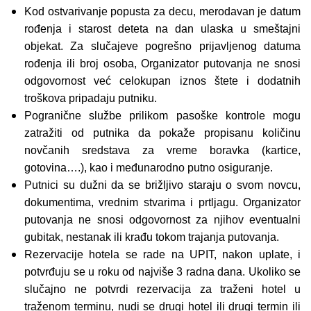
Kod ostvarivanje popusta za decu, merodavan je datum
rođenja i starost deteta na dan ulaska u smeštajni
objekat. Za slučajeve pogrešno prijavljenog datuma
rođenja ili broj osoba, Organizator putovanja ne snosi
odgovornost već celokupan iznos štete i dodatnih
troškova pripadaju putniku.
Pogranične službe prilikom pasoške kontrole mogu
zatražiti od putnika da pokaže propisanu količinu
novčanih sredstava za vreme boravka (kartice,
gotovina….), kao i međunarodno putno osiguranje.
Putnici su dužni da se brižljivo staraju o svom novcu,
dokumentima, vrednim stvarima i prtljagu. Organizator
putovanja ne snosi odgovornost za njihov eventualni
gubitak, nestanak ili krađu tokom trajanja putovanja.
Rezervacije hotela se rade na UPIT, nakon uplate, i
potvrđuju se u roku od najviše 3 radna dana. Ukoliko se
slučajno ne potvrdi rezervacija za traženi hotel u
traženom terminu, nudi se drugi hotel ili drugi termin ili