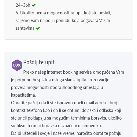
24–36h
5. Ukoliko nema mogućnosti za upit koji ste poslali,
šaljemo Vam najbolju ponudu koja odgovara Vašim
zahtevima
Pošaljite upit
Preko našeg internet booking servisa omogućena Vam
je potpuno besplatna usluga slanja upita i rezervacije i
provera mogućnosti izbora slobodnog smeštaja u
kapacitetima.
Obratite pažnju da li ste ispravno uneli email adresu, broj
kontakt telefona kao i da li se datumi dolaska i odlaska koji
ste uneli poklapaju sa mogućim terminima boravka, ukoliko
su fiksni termini boravka naznačeni u cenovniku.
Da bi uštedeli i svoje i naše vreme, naročito obratite pažnju