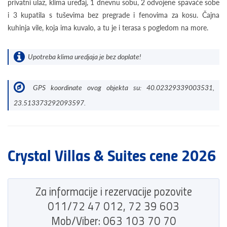
privatni ulaz, klima uređaj, 1 dnevnu sobu, 2 odvojene spavaće sobe
i 3 kupatila s tuševima bez pregrade i fenovima za kosu. Čajna
kuhinja vile, koja ima kuvalo, a tu je i terasa s pogledom na more.
Upotreba klima uredjaja je bez doplate!
GPS koordinate ovog objekta su: 40.02329339003531,
23.513373292093597.
Crystal Villas & Suites cene 2026
Za informacije i rezervacije pozovite
011/72 47 012, 72 39 603
Mob/Viber: 063 103 70 70