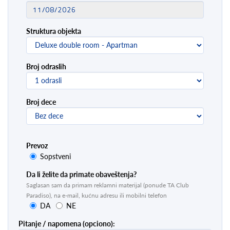
Struktura objekta
Broj odraslih
Broj dece
Prevoz
Sopstveni
Da li želite da primate obaveštenja?
Saglasan sam da primam reklamni materijal (ponude TA Club
Paradiso), na e-mail, kućnu adresu ili mobilni telefon
DA
NE
Pitanje / napomena (opciono):