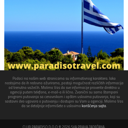
Podaci na našim web stranicama su informativnog karaktera. Iako
nastojimo da ih redovno ažuriramo, postoji mogućnost različitih informacija
od trenutno važećih. Molimo Vas da sve informacije proverite direktno u
agenciji putem telefona, e-mail-a ili lično. Zvanični su samo štampani
programi putovanja sa cenovnikom i opštim uslovima putovanja, koji su
sastavni deo ugovora o putovanju i dostupni su Vam u agenciji. Molimo Vas
da se detaljnije informišete o uslovima
korišćenja sajta
.
CLUB PARADISO D.O.O © 2026 SVA PRAVA ZADRŽANA.