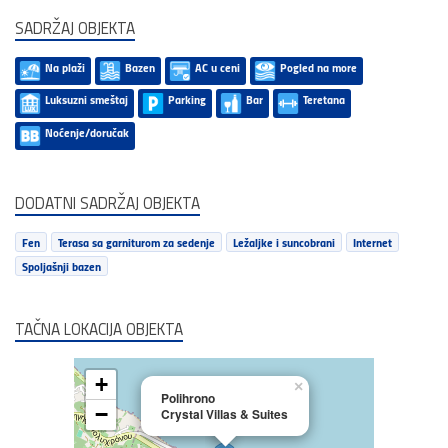
SADRŽAJ OBJEKTA
Na plaži
Bazen
AC u ceni
Pogled na more
Luksuzni smeštaj
Parking
Bar
Teretana
Noćenje/doručak
DODATNI SADRŽAJ OBJEKTA
Fen
Terasa sa garniturom za sedenje
Ležaljke i suncobrani
Internet
Spoljašnji bazen
TAČNA LOKACIJA OBJEKTA
+
×
Polihrono
−
Crystal Villas & Suites