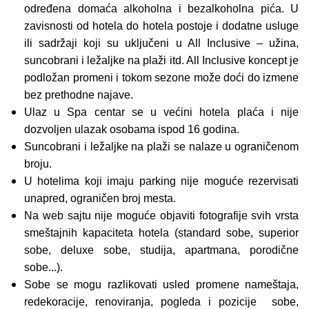
određena domaća alkoholna i bezalkoholna pića. U
zavisnosti od hotela do hotela postoje i dodatne usluge
ili sadržaji koji su uključeni u All Inclusive – užina,
suncobrani i ležaljke na plaži itd. All Inclusive koncept je
podložan promeni i tokom sezone može doći do izmene
bez prethodne najave.
Ulaz u Spa centar se u većini hotela plaća i nije
dozvoljen ulazak osobama ispod 16 godina.
Suncobrani i ležaljke na plaži se nalaze u ograničenom
broju.
U hotelima koji imaju parking nije moguće rezervisati
unapred, ograničen broj mesta.
Na web sajtu nije moguće objaviti fotografije svih vrsta
smeštajnih kapaciteta hotela (standard sobe, superior
sobe, deluxe sobe, studija, apartmana, porodične
sobe...).
Sobe se mogu razlikovati usled promene nameštaja,
redekoracije, renoviranja, pogleda i pozicije sobe,