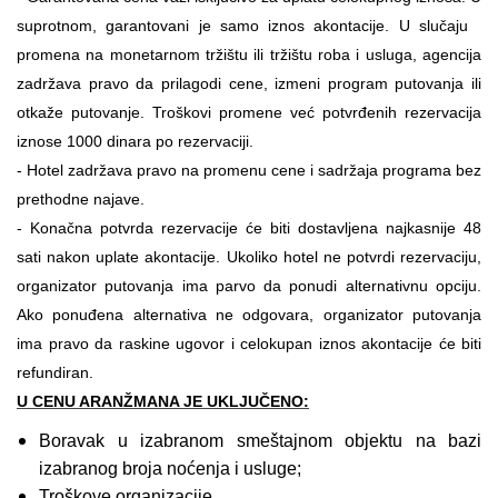
suprotnom, garantovani je samo iznos akontacije. U slučaju
promena na monetarnom tržištu ili tržištu roba i usluga, agencija
zadržava pravo da prilagodi cene, izmeni program putovanja ili
otkaže putovanje. Troškovi promene već potvrđenih rezervacija
iznose 1000 dinara po rezervaciji.
-
Hotel zadržava pravo na promenu cene i sadržaja programa bez
prethodne najave.
-
Konačna potvrda rezervacije će biti dostavljena najkasnije 48
sati nakon uplate akontacije. Ukoliko hotel ne potvrdi rezervaciju,
organizator putovanja ima parvo da ponudi alternativnu opciju.
Ako ponuđena alternativa ne odgovara, organizator putovanja
ima pravo da raskine ugovor i celokupan iznos akontacije će biti
refundiran.
U CENU ARANŽMANA JE UKLJUČENO:
Boravak u izabranom smeštajnom objektu na bazi
izabranog broja noćenja i usluge;
Troškove organizacije.