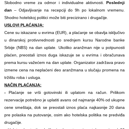
Slobodno vreme za odmor i individualne aktivnosti.
Poslednji
dan
– Odjavljivanje na recepciji do 9h po lokalnom vremenu.
Shodno hotelskoj politici može biti precizirano i drugačije.
USLOVI PLAĆANJA:
Cene su iskazane u evrima (EUR), a plaćanje se obavlja isključivo
u dinarskoj protivvrednosti po srednjem kursu Narodne banke
Srbije (NBS) na dan uplate. Ukoliko aranžman nije u potpunosti
plaćen, preostali iznos duga iskazuje se u evrima i obračunava
prema kursu važećem na dan uplate. Organizator zadržava pravo
izmene cena na neplaćeni deo aranžmana u slučaju promena na
tržištu roba i usluga.
NAČIN PLAĆANJA:
-
Plaćanje se vrši gotovinski ili uplatom na račun. Prilikom
rezervacije potrebno je uplatiti avans od najmanje 40% od ukupne
cene smeštaja, dok se preostali iznos plaća najkasnije 20 dana
pre polaska na putovanje, osim ako hotelska politika ne predviđa
drugačije.