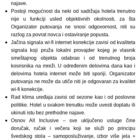
najave.
Postoji mogućnost da neki od sadržaja hotela trenutno
nije u funkciji usled objektivnih okolnosti, za šta
Organizator putovanja ne snosi odgovornost, niti su
razlog za povrat novca i ostaviranje popusta.
Jačina signala wi-fi internet konekcije zavisi od kvaliteta
signala koji pruža lokalni provajder kojeg je vlasnik
smeštajnog objekta odabrao i od trenutnog broja
kosrisnika na mreži. U određenim delovima dana kao i
delovima hotela internet može biti sporiji. Organizator
putovanja ne može da utiče niti je odgovaran za kvalitet
wi-fi konekcije.
Rad klima uređaja zavisi od sezone kao i od poslovne
politike. Hotel u svakom trenutku može uvesti doplatu ili
ukinuti istu bez prethodne najave.
Osnov All Inclusive – sve uključeno usluge čine
doručak, ručak i večera koji se služi po principu
švedskog stola – samoposluživanje, izbor više jela +