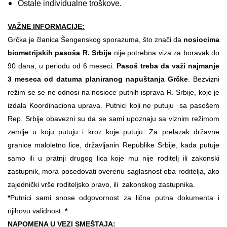
Ostale individualne troškove.
VAŽNE INFORMACIJE:
Grčka je članica Šengenskog sporazuma, što znači da
nosiocima
biometrijskih pasoša R. Srbije
nije potrebna viza za boravak do
90 dana, u periodu od 6 meseci.
Pasoš treba da važi najmanje
3 meseca od datuma planiranog napuštanja Grčke
. Bezvizni
režim se se ne odnosi na nosioce putnih isprava R. Srbije, koje je
izdala Koordinaciona uprava. Putnici koji ne putuju sa pasošem
Rep. Srbije obavezni su da se sami upoznaju sa viznim režimom
zemlje u koju putuju i kroz koje putuju. Za prelazak državne
granice maloletno lice, državljanin Republike Srbije, kada putuje
samo ili u pratnji drugog lica koje mu nije roditelj ili zakonski
zastupnik, mora posedovati overenu saglasnost oba roditelja, ako
zajednički vrše roditeljsko pravo, ili zakonskog zastupnika.
*
Putnici sami snose odgovornost za lična putna dokumenta i
njihovu validnost.
*
NAPOMENA U VEZI SMEŠTAJA: