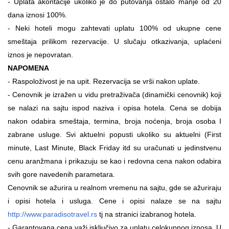
- Uplata akontacije ukoliko je do putovanja ostalo manje od 20
dana iznosi 100%.
- Neki hoteli mogu zahtevati uplatu 100% od ukupne cene
smeštaja prilikom rezervacije. U slučaju otkazivanja, uplaćeni
iznos je nepovratan.
NAPOMENA
- Raspoloživost je na upit.
Rezervacija se vrši nakon uplate.
- Cenovnik je izražen u vidu pretraživača (dinamički cenovnik) koji
se nalazi na sajtu ispod naziva i opisa hotela. Cena se dobija
nakon odabira smeštaja, termina, broja noćenja, broja osoba I
zabrane usluge. Svi aktuelni popusti ukoliko su aktuelni (First
minute, Last Minute, Black Friday itd su uračunati u jedinstvenu
cenu aranžmana i prikazuju se kao i redovna cena nakon odabira
svih gore navedenih parametara.
Cenovnik se ažurira u realnom vremenu na sajtu, gde se ažuriraju
i opisi hotela i usluga. Cene i opisi nalaze se na sajtu
http://www.paradisotravel.rs
tj na stranici izabranog hotela.
- Garantovana cena važi isključivo za uplatu celokupnog iznosa. U