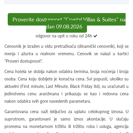
Proverite dostupnost "Crystal Villas & Suites" na
dan 09.08.2026
odgovor na upit u roku od 24h
Cenovnik je izražen u vidu pretraživača (dinamički cenovnik), koji se
menja i ažurira u realnom vremenu. Cenovik se nalazi u kartici
"Proveri dostupnost".
Cena hotela se dobija nakon odabira termina, broja noćenja i broja
osoba. Cena koju dobijete je konačna cena. Svi popusti, ukoliko su
aktuelni (First minute, Last Minute, Black Friday itd), su uračunati u
jedinstvenu cenu aranžmana i prikazuju se kao i redovna cena
nakon odabira svih gore navedenih parametara.
Garantovana cena važi isključivo za uplatu celokupnog iznosa. U
suprotnom, garantovani je samo iznos akontacije. U slučaju
promena na monetarnom tržištu ili tržištu roba i usluga, agencija