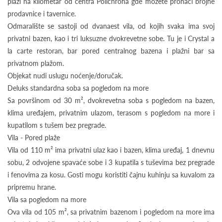
plaži na kilometar od centra Polichrona gde možete pronaći brojne
prodavnice i tavernice.
Odmaralište se sastoji od dvanaest vila, od kojih svaka ima svoj
privatni bazen, kao i tri luksuzne dvokrevetne sobe. Tu je i Crystal a
la carte restoran, bar pored centralnog bazena i plažni bar sa
privatnom plažom.
Objekat nudi uslugu noćenje/doručak.
Deluks standardna soba sa pogledom na more
Sa površinom od 30 m², dvokrevetna soba s pogledom na bazen,
klima uređajem, privatnim ulazom, terasom s pogledom na more i
kupatilom s tušem bez pregrade.
Vila - Pored plaže
Vila od 110 m² ima privatni ulaz kao i bazen, klima uređaj, 1 dnevnu
sobu, 2 odvojene spavaće sobe i 3 kupatila s tuševima bez pregrade
i fenovima za kosu. Gosti mogu koristiti čajnu kuhinju sa kuvalom za
pripremu hrane.
Vila sa pogledom na more
Ova vila od 105 m², sa privatnim bazenom i pogledom na more ima