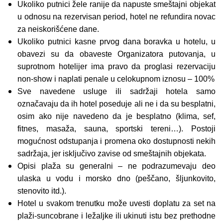
Ukoliko putnici žele ranije da napuste smeštajni objekat
u odnosu na rezervisan period, hotel ne refundira novac
za neiskorišćene dane.
Ukoliko putnici kasne prvog dana boravka u hotelu, u
obavezi su da obaveste Organizatora putovanja, u
suprotnom hotelijer ima pravo da proglasi rezervaciju
non-show i naplati penale u celokupnom iznosu – 100%
Sve navedene usluge ili sadržaji hotela samo
označavaju da ih hotel poseduje ali ne i da su besplatni,
osim ako nije navedeno da je besplatno (klima, sef,
fitnes, masaža, sauna, sportski tereni…). Postoji
mogućnost odstupanja i promena oko dostupnosti nekih
sadržaja, jer isključivo zavise od smeštajnih objekata.
Opisi plaža su generalni – ne podrazumevaju deo
ulaska u vodu i morsko dno (peščano, šljunkovito,
stenovito itd.).
Hotel u svakom trenutku može uvesti doplatu za set na
plaži-suncobrane i ležaljke ili ukinuti istu bez prethodne