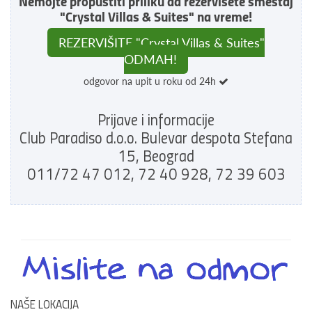
Nemojte propustiti priliku da rezervišete smeštaj
"Crystal Villas & Suites" na vreme!
REZERVIŠITE "Crystal Villas & Suites"
ODMAH!
odgovor na upit u roku od 24h
Prijave i informacije
Club Paradiso d.o.o. Bulevar despota Stefana
15, Beograd
011/72 47 012, 72 40 928, 72 39 603
NAŠE LOKACIJA