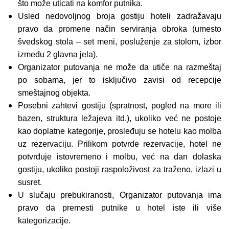
što može uticati na komfor putnika.
Usled nedovoljnog broja gostiju hoteli zadražavaju
pravo da promene način serviranja obroka (umesto
švedskog stola – set meni, posluženje za stolom, izbor
između 2 glavna jela).
Organizator putovanja ne može da utiče na razmeštaj
po sobama, jer to isključivo zavisi od recepcije
smeštajnog objekta.
Posebni zahtevi gostiju (spratnost, pogled na more ili
bazen, struktura ležajeva itd.), ukoliko već ne postoje
kao doplatne kategorije, prosleđuju se hotelu kao molba
uz rezervaciju. Prilikom potvrde rezervacije, hotel ne
potvrđuje istovremeno i molbu, već na dan dolaska
gostiju, ukoliko postoji raspoloživost za traženo, izlazi u
susret.
U slučaju prebukiranosti, Organizator putovanja ima
pravo da premesti putnike u hotel iste ili više
kategorizacije.